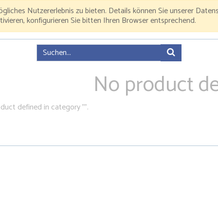
ögliches Nutzererlebnis zu bieten. Details können Sie unserer Dat
ieren, konfigurieren Sie bitten Ihren Browser entsprechend.
No product de
duct defined in category "
".