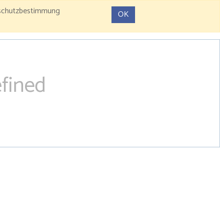
enschutzbestimmung
OK
fined